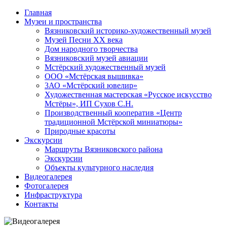
Главная
Туризм в Вязниковском районе
Музеи и пространства
Вязниковский историко-художественный музей
Музей Песни ХХ века
Дом народного творчества
Вязниковский музей авиации
Мстёрский художественный музей
ООО «Мстёрская вышивка»
3АО «Мстёрский ювелир»
Художественная мастерская «Русское искусство
Мстёры», ИП Сухов С.Н.
Производственный кооператив «Центр
традиционной Мстёрской миниатюры»
Природные красоты
Экскурсии
Маршруты Вязниковского района
Экскурсии
Объекты культурного наследия
Видеогалерея
Фотогалерея
Инфраструктура
Контакты