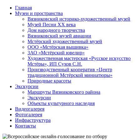
Главная
Туризм в Вязниковском районе
Музеи и пространства
Вязниковский историко-художественный музей
Музей Песни ХХ века
Дом народного творчества
Вязниковский музей авиации
Мстёрский художественный музей
ООО «Мстёрская вышивка»
3АО «Мстёрский ювелир»
Художественная мастерская «Русское искусство
Мстёры», ИП Сухов С.Н.
Производственный кооператив «Центр
традиционной Мстёрской миниатюры»
Природные красоты
Экскурсии
Маршруты Вязниковского района
Экскурсии
Объекты культурного наследия
Видеогалерея
Фотогалерея
Инфраструктура
Контакты