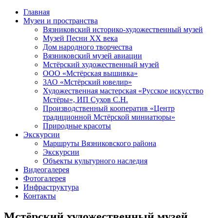
Главная
Туризм в Вязниковском районе
Музеи и пространства
Вязниковский историко-художественный музей
Музей Песни ХХ века
Дом народного творчества
Вязниковский музей авиации
Мстёрский художественный музей
ООО «Мстёрская вышивка»
3АО «Мстёрский ювелир»
Художественная мастерская «Русское искусство
Мстёры», ИП Сухов С.Н.
Производственный кооператив «Центр
традиционной Мстёрской миниатюры»
Природные красоты
Экскурсии
Маршруты Вязниковского района
Экскурсии
Объекты культурного наследия
Видеогалерея
Фотогалерея
Инфраструктура
Контакты
Мстёрский художественный музей