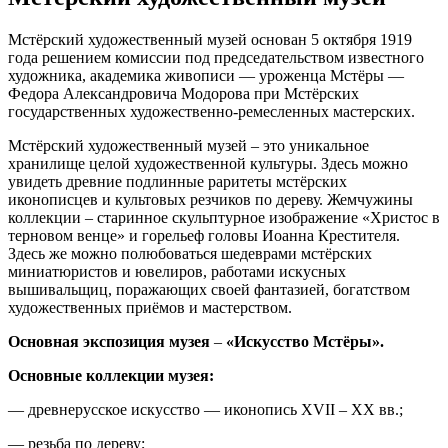
Мстёрский художественный музей основан 5 октября 1919
года решением комиссии под председательством известного
художника, академика живописи — уроженца Мстёры —
Федора Александровича Модорова при Мстёрских
государственных художественно-ремесленных мастерских.
Мстёрский художественный музей – это уникальное
хранилище целой художественной культуры. Здесь можно
увидеть древние подлинные раритеты мстёрских
иконописцев и культовых резчиков по дереву. Жемчужины
коллекции – старинное скульптурное изображение «Христос в
терновом венце» и горельеф головы Иоанна Крестителя.
Здесь же можно полюбоваться шедеврами мстёрских
миниатюристов и ювелиров, работами искусных
вышивальщиц, поражающих своей фантазией, богатством
художественных приёмов и мастерством.
Основная экспозиция музея
–
«Искусство Мстёры».
Основные коллекции музея:
— древнерусское искусство — иконопись XVII – ХХ вв.;
— резьба по дереву;